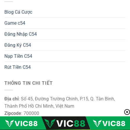
Blog Cá Cược
Game c54
Đăng Nhập C54
Đăng Ký C54
Nạp Tiền C54
Rút Tiền C54
THÔNG TIN CHI TIẾT
Địa chỉ
: Số 45, Đường Trường Chinh, P.15, Q. Tân Bình,
Thành Phố Hồ Chí Minh, Việt Nam
Zipcode
: 700000
Phone
: 0978 436 251
Website
:
https://rastrawadisena.in.net