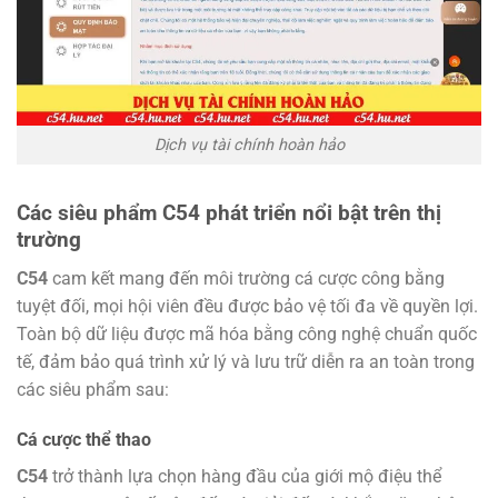
Dịch vụ tài chính hoàn hảo
Các siêu phẩm C54 phát triển nổi bật trên thị
trường
C54
cam kết mang đến môi trường cá cược công bằng
tuyệt đối, mọi hội viên đều được bảo vệ tối đa về quyền lợi.
Toàn bộ dữ liệu được mã hóa bằng công nghệ chuẩn quốc
tế, đảm bảo quá trình xử lý và lưu trữ diễn ra an toàn trong
các siêu phẩm sau:
Cá cược thể thao
C54
trở thành lựa chọn hàng đầu của giới mộ điệu thể