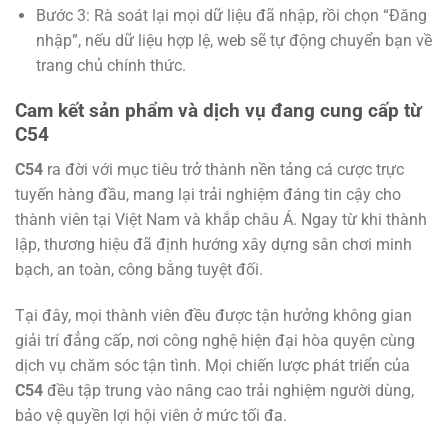
Bước 3: Rà soát lại mọi dữ liệu đã nhập, rồi chọn “Đăng
nhập”, nếu dữ liệu hợp lệ, web sẽ tự động chuyển bạn về
trang chủ chính thức.
Cam kết sản phẩm và dịch vụ đang cung cấp từ
C54
C54
ra đời với mục tiêu trở thành nền tảng cá cược trực
tuyến hàng đầu, mang lại trải nghiệm đáng tin cậy cho
thành viên tại Việt Nam và khắp châu Á. Ngay từ khi thành
lập, thương hiệu đã định hướng xây dựng sân chơi minh
bạch, an toàn, công bằng tuyệt đối.
Tại đây, mọi thành viên đều được tận hưởng không gian
giải trí đẳng cấp, nơi công nghệ hiện đại hòa quyện cùng
dịch vụ chăm sóc tận tình. Mọi chiến lược phát triển của
C54
đều tập trung vào nâng cao trải nghiệm người dùng,
bảo vệ quyền lợi hội viên ở mức tối đa.