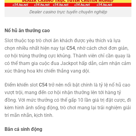
Dealer casino trực tuyến chuyên nghiệp
Nổ hũ ăn thưởng cao
Slot thuộc top trò chơi ăn khách được yêu thích và lựa
chọn nhiều nhất hiện nay tại
C54
, nhờ cách chơi đơn giản,
cơ hội trúng thưởng cực khủng. Thành viên chỉ cần quay là
có thể tham gia cuộc đua Jackpot hấp dẫn, cảm nhận cảm
xúc thăng hoa khi chiến thắng vang dội.
Điểm khiến slot
C54
trở nên nổi bật chính là tỷ lệ nổ hũ cao
vượt trội, mang đến cơ hội nhận thưởng lên tới hàng tỷ
đồng. Với mức thưởng có thể gấp 10 lần giá trị đặt cược, đi
kèm hình ảnh sống động, trò chơi mang lại trải nghiệm giải
trí mãn nhãn, kịch tính.
Bắn cá sinh động