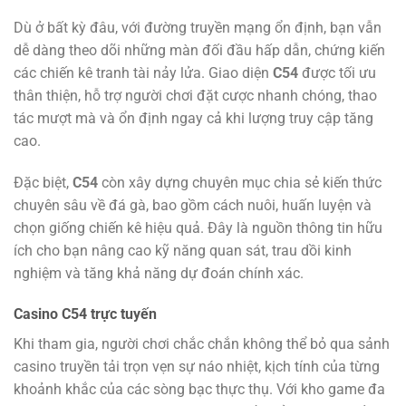
Dù ở bất kỳ đâu, với đường truyền mạng ổn định, bạn vẫn
dễ dàng theo dõi những màn đối đầu hấp dẫn, chứng kiến
các chiến kê tranh tài nảy lửa. Giao diện
C54
được tối ưu
thân thiện, hỗ trợ người chơi đặt cược nhanh chóng, thao
tác mượt mà và ổn định ngay cả khi lượng truy cập tăng
cao.
Đặc biệt,
C54
còn xây dựng chuyên mục chia sẻ kiến thức
chuyên sâu về đá gà, bao gồm cách nuôi, huấn luyện và
chọn giống chiến kê hiệu quả. Đây là nguồn thông tin hữu
ích cho bạn nâng cao kỹ năng quan sát, trau dồi kinh
nghiệm và tăng khả năng dự đoán chính xác.
Casino C54 trực tuyến
Khi tham gia, người chơi chắc chắn không thể bỏ qua sảnh
casino truyền tải trọn vẹn sự náo nhiệt, kịch tính của từng
khoảnh khắc của các sòng bạc thực thụ. Với kho game đa