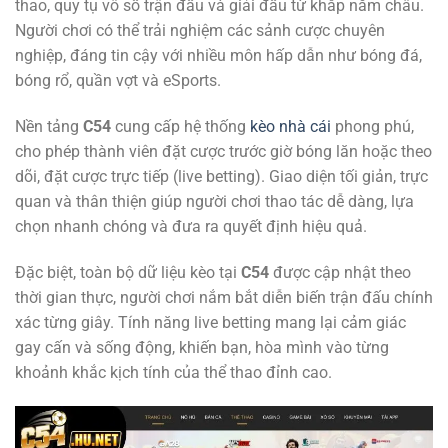
thao, quy tụ vô số trận đấu và giải đấu từ khắp năm châu.
Người chơi có thể trải nghiệm các sảnh cược chuyên
nghiệp, đáng tin cậy với nhiều môn hấp dẫn như bóng đá,
bóng rổ, quần vợt và eSports.
Nền tảng
C54
cung cấp hệ thống
kèo nhà cái
phong phú,
cho phép thành viên đặt cược trước giờ bóng lăn hoặc theo
dõi, đặt cược trực tiếp (live betting). Giao diện tối giản, trực
quan và thân thiện giúp người chơi thao tác dễ dàng, lựa
chọn nhanh chóng và đưa ra quyết định hiệu quả.
Đặc biệt, toàn bộ dữ liệu kèo tại
C54
được cập nhật theo
thời gian thực, người chơi nắm bắt diễn biến trận đấu chính
xác từng giây. Tính năng live betting mang lại cảm giác
gay cấn và sống động, khiến bạn, hòa mình vào từng
khoảnh khắc kịch tính của thể thao đỉnh cao.