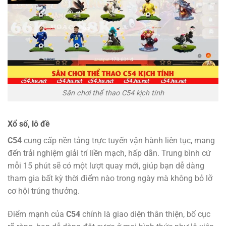
Sân chơi thể thao C54 kịch tính
Xổ số, lô đề
C54
cung cấp nền tảng trực tuyến vận hành liên tục, mang
đến trải nghiệm giải trí liền mạch, hấp dẫn. Trung bình cứ
mỗi 15 phút sẽ có một lượt quay mới, giúp bạn dễ dàng
tham gia bất kỳ thời điểm nào trong ngày mà không bỏ lỡ
cơ hội trúng thưởng.
Điểm mạnh của
C54
chính là giao diện thân thiện, bố cục