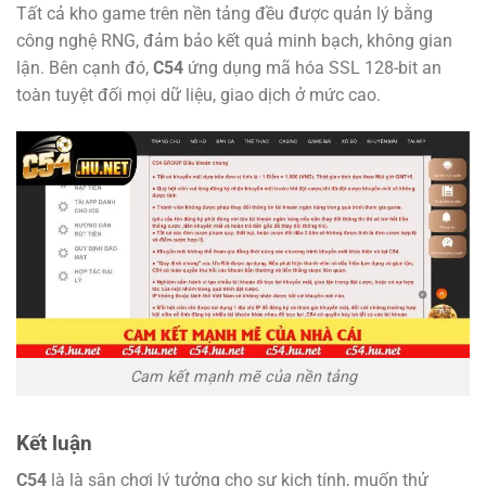
Tất cả kho game trên nền tảng đều được quản lý bằng
công nghệ RNG, đảm bảo kết quả minh bạch, không gian
lận. Bên cạnh đó,
C54
ứng dụng mã hóa SSL 128-bit an
toàn tuyệt đối mọi dữ liệu, giao dịch ở mức cao.
Cam kết mạnh mẽ của nền tảng
Kết luận
C54
là là sân chơi lý tưởng cho sự kịch tính, muốn thử