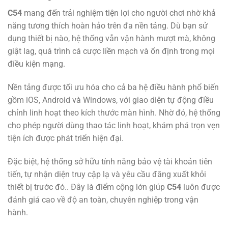
C54
mang đến trải nghiệm tiện lợi cho người chơi nhờ khả
năng tương thích hoàn hảo trên đa nền tảng. Dù bạn sử
dụng thiết bị nào, hệ thống vẫn vận hành mượt mà, không
giật lag, quá trình cá cược liền mạch và ổn định trong mọi
điều kiện mạng.
Nền tảng được tối ưu hóa cho cả ba hệ điều hành phổ biến
gồm iOS, Android và Windows, với giao diện tự động điều
chỉnh linh hoạt theo kích thước màn hình. Nhờ đó, hệ thống
cho phép người dùng thao tác linh hoạt, khám phá trọn vẹn
tiện ích được phát triển hiện đại.
Đặc biệt, hệ thống sở hữu tính năng bảo vệ tài khoản tiên
tiến, tự nhận diện truy cập lạ và yêu cầu đăng xuất khỏi
thiết bị trước đó.. Đây là điểm cộng lớn giúp
C54
luôn được
đánh giá cao về độ an toàn, chuyên nghiệp trong vận
hành.