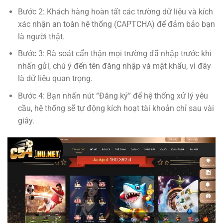
Bước 2: Khách hàng hoàn tất các trường dữ liệu và kích
xác nhận an toàn hệ thống (CAPTCHA) để đảm bảo bạn
là người thật.
Bước 3: Rà soát cẩn thận mọi trường đã nhập trước khi
nhấn gửi, chú ý đến tên đăng nhập và mật khẩu, vì đây
là dữ liệu quan trọng.
Bước 4: Bạn nhấn nút “Đăng ký” để hệ thống xử lý yêu
cầu, hệ thống sẽ tự động kích hoạt tài khoản chỉ sau vài
giây.